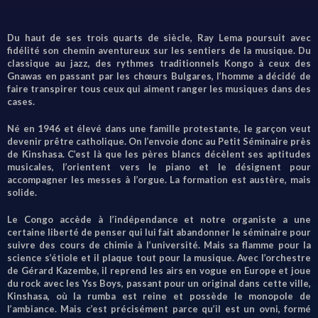
Du haut de ses trois quarts de siècle, Ray Lema poursuit avec
fidélité son chemin aventureux sur les sentiers de la musique. Du
classique au jazz, des rythmes traditionnels Kongo à ceux des
Gnawas en passant par les chœurs Bulgares, l’homme a décidé de
faire transpirer tous ceux qui aiment ranger les musiques dans des
cases.
Né en 1946 et élevé dans une famille protestante, le garçon veut
devenir prêtre catholique. On l’envoie donc au Petit Séminaire près
de Kinshasa. C’est là que les pères blancs décèlent ses aptitudes
musicales, l’orientent vers le piano et le désignent pour
accompagner les messes à l’orgue. La formation est austère, mais
solide.
Le Congo accède à l’indépendance et notre organiste a une
certaine liberté de penser qui lui fait abandonner le séminaire pour
suivre des cours de chimie à l’université. Mais sa flamme pour la
science s’étiole et il plaque tout pour la musique. Avec l’orchestre
de Gérard Kazembe, il reprend les airs en vogue en Europe et joue
du rock avec les Yss Boys, passant pour un original dans cette ville,
Kinshasa, où la rumba est reine et possède le monopole de
l’ambiance. Mais c’est précisément parce qu’il est un ovni, formé