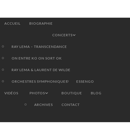
ACCUEIL
BIOGRAPHIE
CONCERTS
RAY LEMA – TRANSCENDANCE
ON ENTRE KO ON SORT OK
RAY LEMA & LAURENT DE WILDE
ORCHESTRES SYMPHONIQUES
ESSENGO
VIDÉOS
PHOTOS
BOUTIQUE
BLOG
ARCHIVES
CONTACT