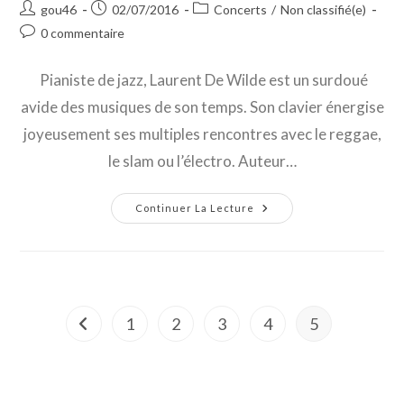
Post
Post
Post
gou46
02/07/2016
Concerts
/
Non classifié(e)
author:
published:
category:
Post
0 commentaire
comments:
Pianiste de jazz, Laurent De Wilde est un surdoué
avide des musiques de son temps. Son clavier énergise
joyeusement ses multiples rencontres avec le reggae,
le slam ou l’électro. Auteur…
Ray
Continuer La Lecture
Lema
&
Laurent
De
Wilde
Au
Festival
« Au
1
2
3
Grès
4
5
Go to the previous page
Du
Jazz »-
Petite
Pierre