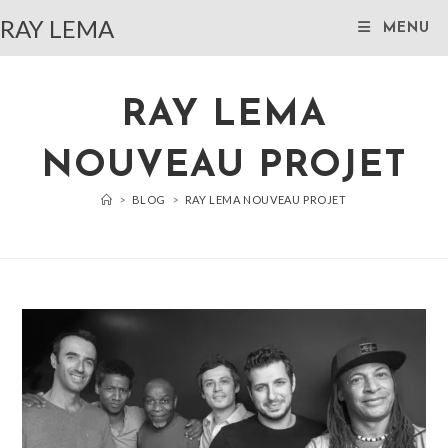
Skip
RAY LEMA
MENU
to
content
RAY LEMA
NOUVEAU PROJET
>
BLOG
>
RAY LEMA NOUVEAU PROJET