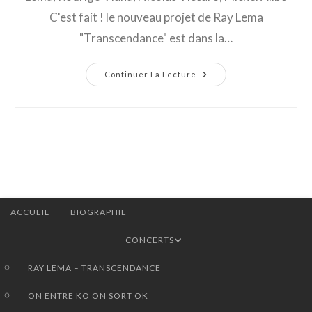
C'est fait ! le nouveau projet de Ray Lema
"Transcendance" est dans la…
Ray
Continuer La Lecture
Lema-
Enregistrement
Nouveau
Projet
« Transcendance »
ACCUEIL
BIOGRAPHIE
CONCERTS
RAY LEMA – TRANSCENDANCE
ON ENTRE KO ON SORT OK