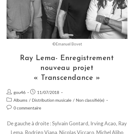
©Emanuel Bovet
Ray Lema- Enregistrement
nouveau projet
« Transcendance »
Post
Post
gou46
11/07/2018
author:
published:
Post
Albums
/
Distribution musicale
/
Non classifié(e)
category:
Post
0 commentaire
comments:
De gauche à droite : Sylvain Gontard, Irving Acao, Ray
Lema, Rodrigo Viana, Nicolas Viccaro, Michel Alibo